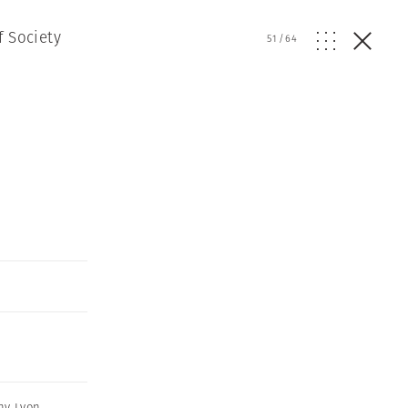
f Society
51
/
64
ny Lyon