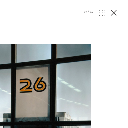
22
/
24