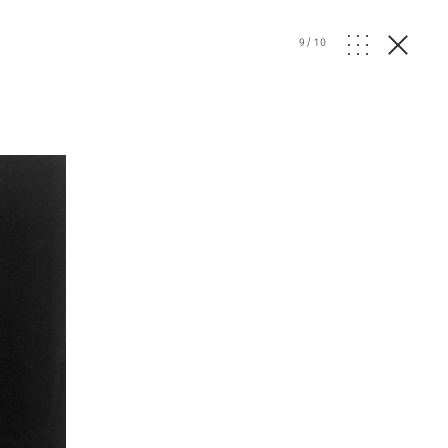
9
/
10