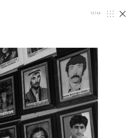
12
/
42