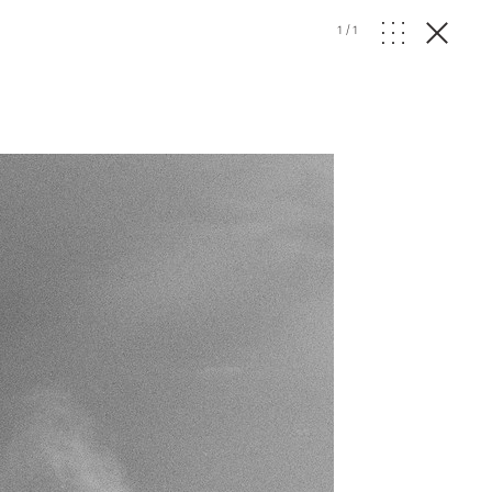
1
/
1