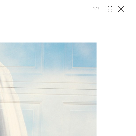
1
/
1