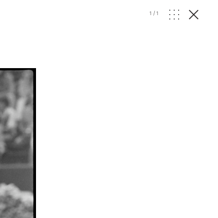
1
/
1